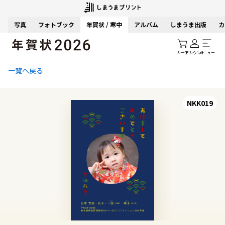
写真
フォトブック
年賀状 / 寒中
アルバム
しまうま出版
カ
カート
アカウント
メニュー
一覧へ戻る
NKK019