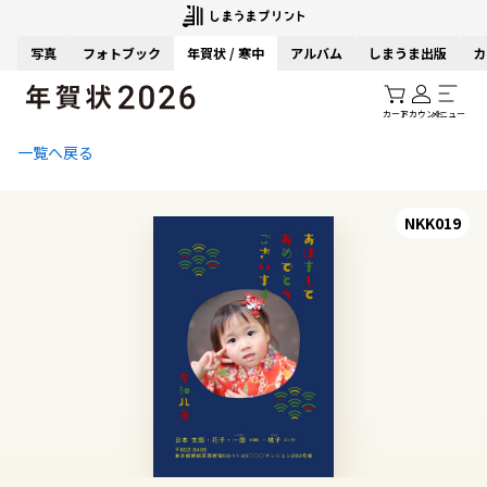
写真
フォトブック
年賀状 / 寒中
アルバム
しまうま出版
カ
カート
アカウント
メニュー
一覧へ戻る
NKK019