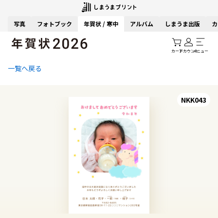
写真
フォトブック
年賀状 / 寒中
アルバム
しまうま出版
カ
カート
アカウント
メニュー
一覧へ戻る
NKK043