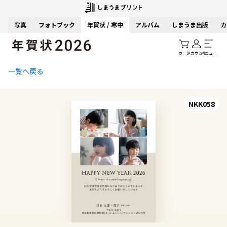
写真
フォトブック
年賀状 / 寒中
アルバム
しまうま出版
カ
カート
アカウント
メニュー
一覧へ戻る
NKK058