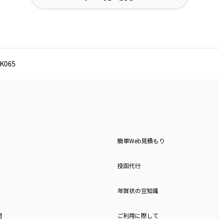
065
簡単Web見積もり
投函代行
年賀状の豆知識
問
ご利用に際して