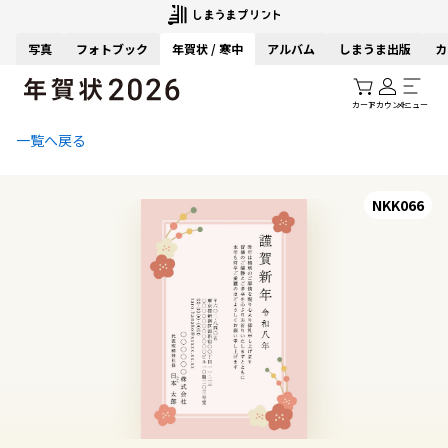
写真
フォトブック
年賀状 / 寒中
アルバム
しまうま出版
カ
カート
アカウント
メニュー
一覧へ戻る
NKK066