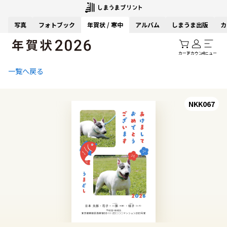
写真
フォトブック
年賀状 / 寒中
アルバム
しまうま出版
カ
カート
アカウント
メニュー
一覧へ戻る
NKK067