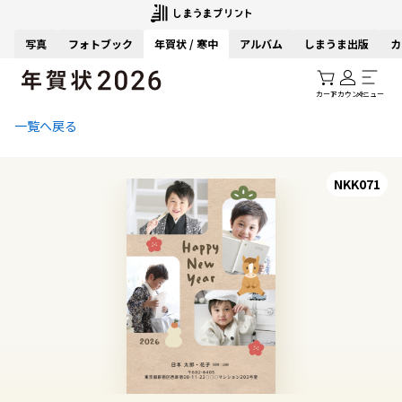
写真
フォトブック
年賀状 / 寒中
アルバム
しまうま出版
カ
カート
アカウント
メニュー
一覧へ戻る
NKK071