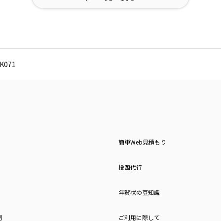
071
簡単Web見積もり
投函代行
年賀状の豆知識
問
ご利用に際して