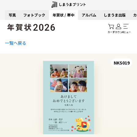
写真
フォトブック
年賀状 / 寒中
アルバム
しまうま出版
カ
カート
アカウント
メニュー
一覧へ戻る
NKS019