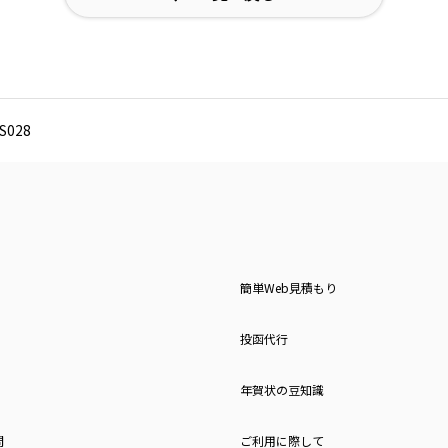
028
簡単Web見積もり
投函代行
年賀状の豆知識
問
ご利用に際して