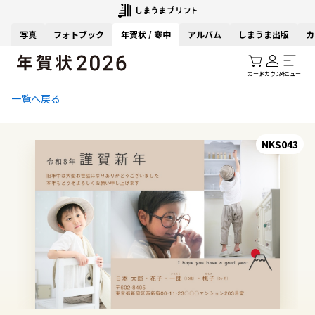
写真
フォトブック
年賀状 / 寒中
アルバム
しまうま出版
カ
カート
アカウント
メニュー
一覧へ戻る
NKS043