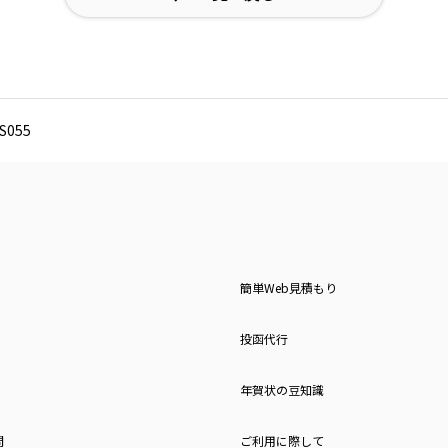
055
簡単Web見積もり
投函代行
年賀状の豆知識
問
ご利用に際して