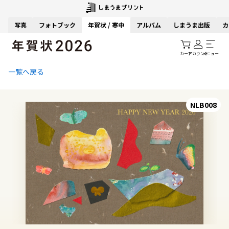
写真
フォトブック
年賀状 / 寒中
アルバム
しまうま出版
カ
カート
アカウント
メニュー
一覧へ戻る
NLB008