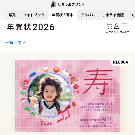
写真
フォトブック
年賀状 / 寒中
アルバム
しまうま出版
カ
カート
アカウント
メニュー
一覧へ戻る
NLC004