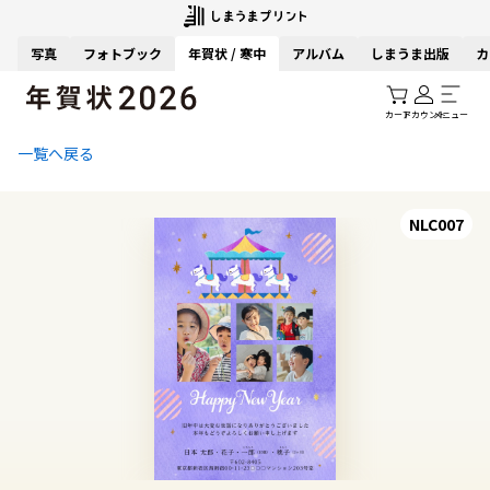
写真
フォトブック
年賀状 / 寒中
アルバム
しまうま出版
カ
カート
アカウント
メニュー
一覧へ戻る
NLC007