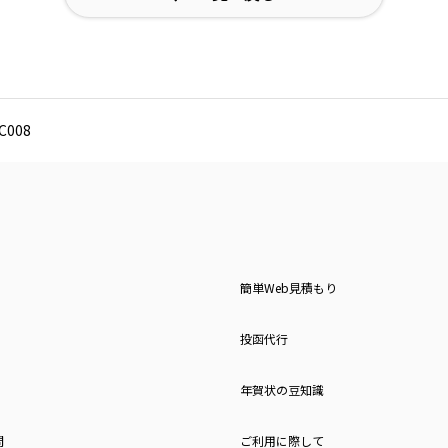
008
簡単Web見積もり
投函代行
年賀状の豆知識
問
ご利用に際して