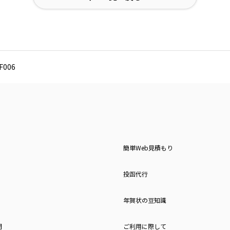
006
簡単Web見積もり
投函代行
年賀状の豆知識
問
ご利用に際して