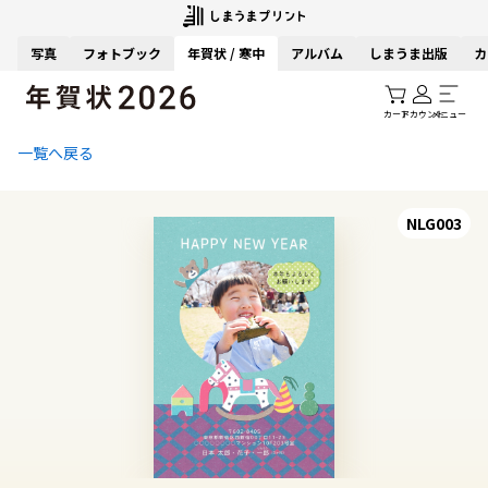
写真
フォトブック
年賀状 / 寒中
アルバム
しまうま出版
カ
カート
アカウント
メニュー
一覧へ戻る
NLG003