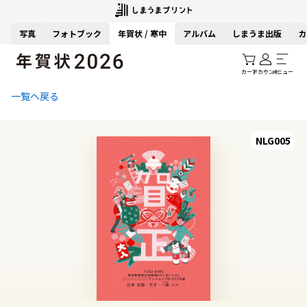
写真
フォトブック
年賀状 / 寒中
アルバム
しまうま出版
カ
カート
アカウント
メニュー
一覧へ戻る
NLG005