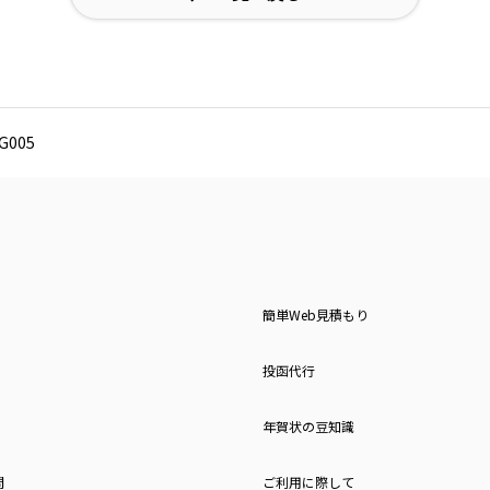
005
簡単Web見積もり
投函代行
年賀状の豆知識
問
ご利用に際して