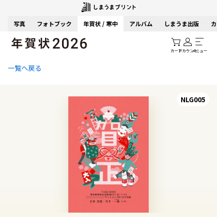
写真
フォトブック
年賀状 / 寒中
アルバム
しまうま出版
カ
カート
アカウント
メニュー
一覧へ戻る
NLG005