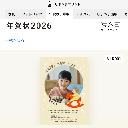
写真
フォトブック
年賀状 / 寒中
アルバム
しまうま出版
カ
カート
アカウント
メニュー
一覧へ戻る
NLK001