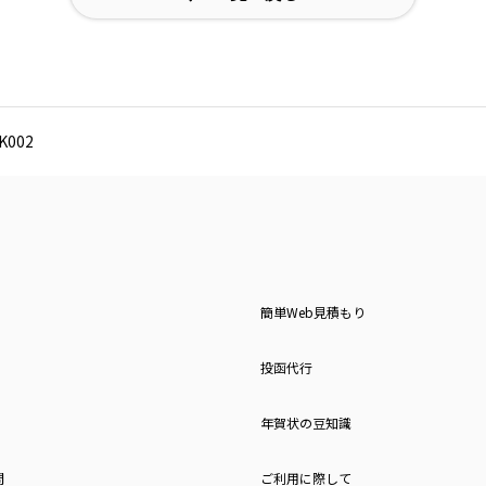
002
簡単Web見積もり
投函代行
年賀状の豆知識
問
ご利用に際して