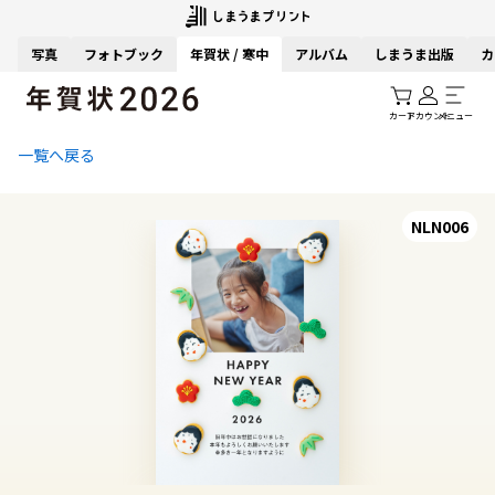
写真
フォトブック
年賀状 / 寒中
アルバム
しまうま出版
カ
カート
アカウント
メニュー
一覧へ戻る
NLN006