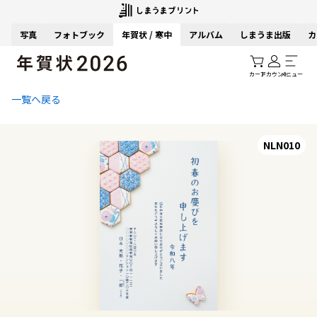
写真
フォトブック
年賀状 / 寒中
アルバム
しまうま出版
カ
カート
アカウント
メニュー
一覧へ戻る
NLN010