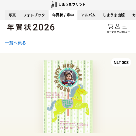
写真
フォトブック
年賀状 / 寒中
アルバム
しまうま出版
カ
カート
アカウント
メニュー
一覧へ戻る
NLT003