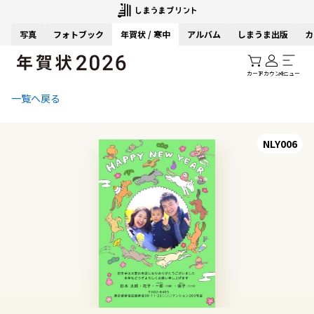
写真
フォトブック
年賀状 / 寒中
アルバム
しまうま出版
カ
カート
アカウント
メニュー
一覧へ戻る
NLY006