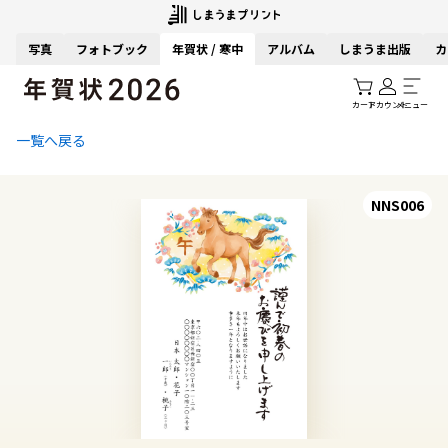
写真
フォトブック
年賀状 / 寒中
アルバム
しまうま出版
カ
カート
アカウント
メニュー
一覧へ戻る
NNS006