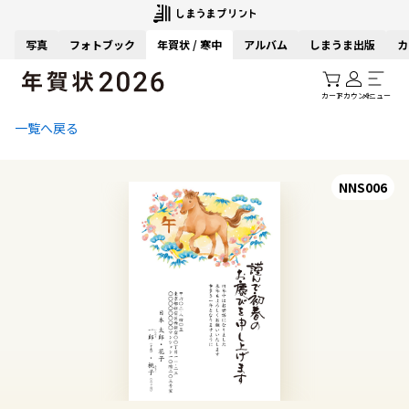
写真
フォトブック
年賀状 / 寒中
アルバム
しまうま出版
カ
カート
アカウント
メニュー
一覧へ戻る
NNS006