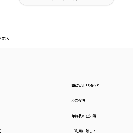
025
簡単Web見積もり
投函代行
年賀状の豆知識
問
ご利用に際して