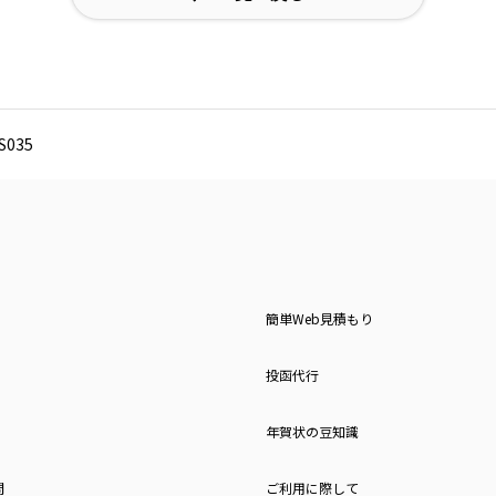
035
簡単Web見積もり
投函代行
年賀状の豆知識
問
ご利用に際して