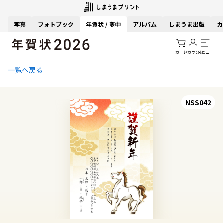
写真
フォトブック
年賀状 / 寒中
アルバム
しまうま出版
カ
カート
アカウント
メニュー
一覧へ戻る
NSS042