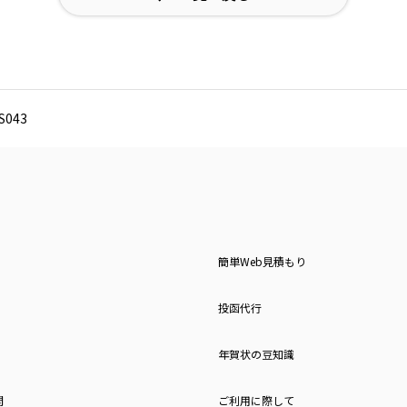
043
簡単Web見積もり
投函代行
年賀状の豆知識
問
ご利用に際して