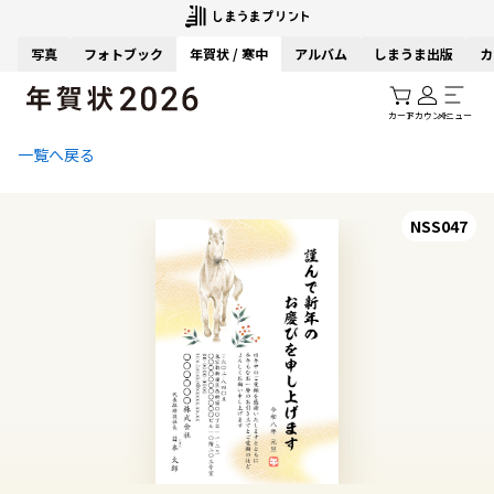
写真
フォトブック
年賀状 / 寒中
アルバム
しまうま出版
カ
カート
アカウント
メニュー
一覧へ戻る
NSS047