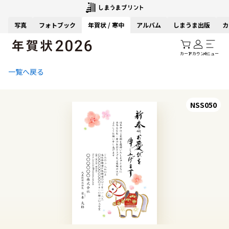
写真
フォトブック
年賀状 / 寒中
アルバム
しまうま出版
カ
カート
アカウント
メニュー
一覧へ戻る
NSS050