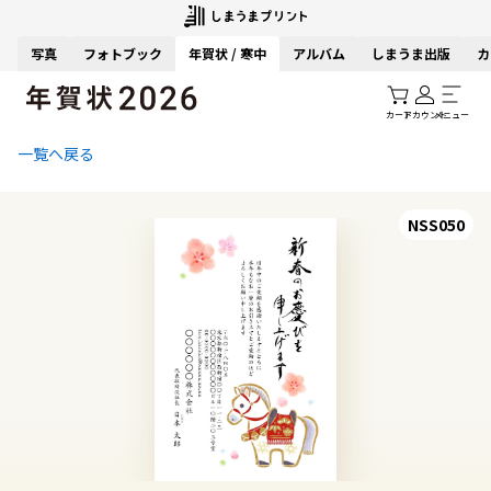
写真
フォトブック
年賀状 / 寒中
アルバム
しまうま出版
カ
カート
アカウント
メニュー
一覧へ戻る
NSS050