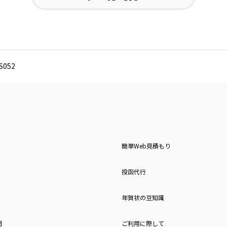
052
簡単Web見積もり
投函代行
年賀状の豆知識
問
ご利用に際して