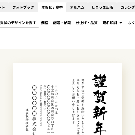
ント
フォトブック
年賀状 / 寒中
アルバム
しまうま出版
カレンダ
賀状のデザインを探す
価格
配送・納期
仕上げ・品質
宛名印刷
よ