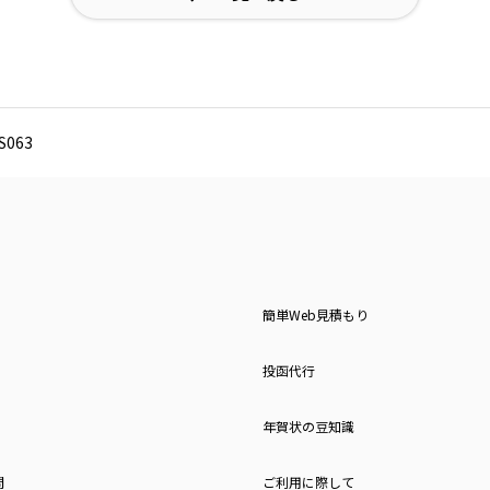
063
簡単Web見積もり
投函代行
年賀状の豆知識
問
ご利用に際して