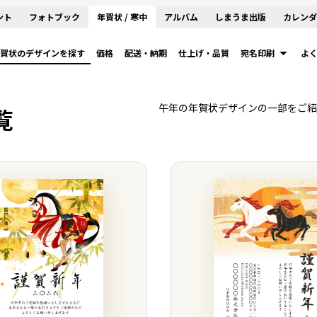
ント
フォトブック
年賀状 / 寒中
アルバム
しまうま出版
カレンダ
賀状のデザインを探す
価格
配送・納期
仕上げ・品質
宛名印刷
よ
午年の年賀状デザインの一部をご紹
覧