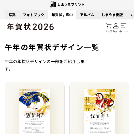
写真
フォトブック
年賀状 / 寒中
アルバム
しまうま出版
カ
カート
アカウント
メニュー
午年の年賀状デザイン一覧
午年の年賀状デザインの一部をご紹介しま
す。