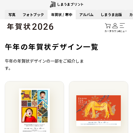
写真
フォトブック
年賀状 / 寒中
アルバム
しまうま出版
カ
カート
アカウント
メニュー
午年の年賀状デザイン一覧
午年の年賀状デザインの一部をご紹介しま
す。