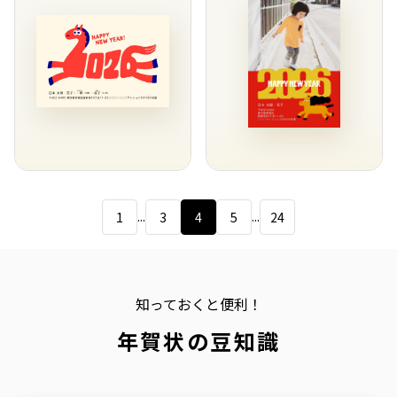
...
...
1
3
4
5
24
知っておくと便利！
年賀状の豆知識