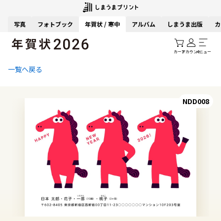
写真
フォトブック
年賀状 / 寒中
アルバム
しまうま出版
カ
カート
アカウント
メニュー
一覧へ戻る
NDD008