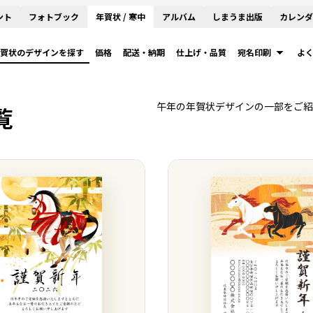
ント
フォトブック
年賀状 / 寒中
アルバム
しまうま出版
カレンダ
賀状のデザインを探す
価格
配送・納期
仕上げ・品質
宛名印刷
よ
午年の年賀状デザインの一部をご紹
覧