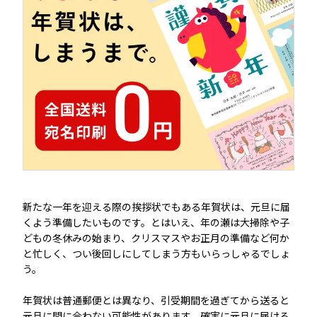
ネット印刷や投函代行サービスを活用する
速達も検討する
年賀状を送っていない人への返事はいつまでに送
る？
年賀状と寒中見舞いの違い
送る時期
はがきの種類
新たな一年を迎える際の挨拶状でもある年賀状は、元旦に届
くよう準備したいものです。とはいえ、年の瀬は大掃除や子
どもの冬休みの始まり、クリスマスやお正月の準備など何か
年賀状の投函が遅れたら？
と忙しく、つい後回しにしてしまう方もいらっしゃるでしょ
「元旦」「元日」と書かない
う。
年賀状のお礼や遅れたお詫びを添える
年賀状は普通郵便とは異なり、引受期間を過ぎてから送ると
元旦に間に合わない可能性があります。確実に元旦に届ける