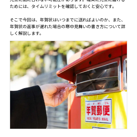
メールやSNSでの返事は避ける
ためには、タイムリミットを確認しておくと安心です。
そこで今回は、年賀状はいつまでに送ればよいのか、また、
年賀状を遅れて出す場合の文例
年賀状の返事が遅れた場合の寒中見舞いの書き方について詳
しく解説します。
親戚・友人向け
目上の方向け
寒中見舞いで返事をする場合の文例
親戚・友人向け
目上の方向け
知っておきたい年賀状のマナー
まとめ
関連コンテンツ