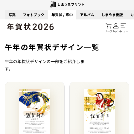
写真
フォトブック
年賀状 / 寒中
アルバム
しまうま出版
カ
カート
アカウント
メニュー
午年の年賀状デザイン一覧
午年の年賀状デザインの一部をご紹介しま
す。