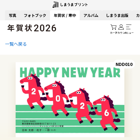
写真
フォトブック
年賀状 / 寒中
アルバム
しまうま出版
カ
カート
アカウント
メニュー
一覧へ戻る
NDD010