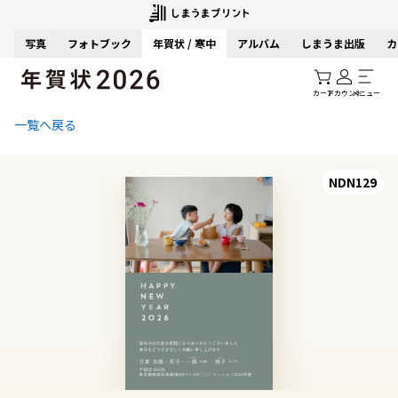
写真
フォトブック
年賀状 / 寒中
アルバム
しまうま出版
カ
カート
アカウント
メニュー
一覧へ戻る
NDN129