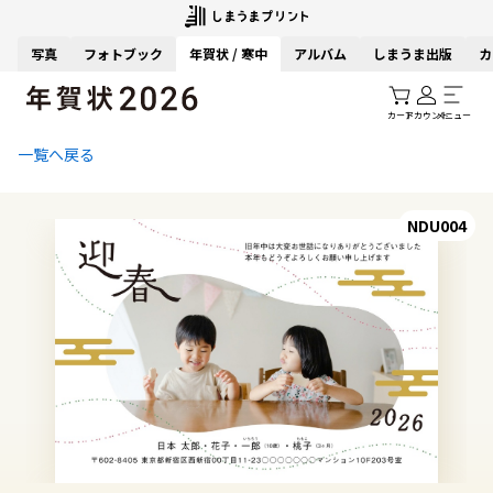
写真
フォトブック
年賀状 / 寒中
アルバム
しまうま出版
カ
カート
アカウント
メニュー
一覧へ戻る
NDU004