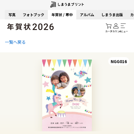
写真
フォトブック
年賀状 / 寒中
アルバム
しまうま出版
カ
カート
アカウント
メニュー
一覧へ戻る
NGG016